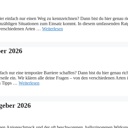
der einfach nur einen Weg zu kennzeichnen? Dann bist du hier genau ri
in unzähligen Situationen zum Einsatz kommt. In diesem umfassenden Rat
n verschiedenen Arten …
Weiterlesen
ber 2026
fach nur eine temporäre Barriere schaffen? Dann bist du hier genau rich
seile ein. Wir klären alle deine Fragen – von den verschiedenen Arten 
en Tipps …
Weiterlesen
tgeber 2026
ischen Anisgeschmack und der oft beschworenen, halluzinogenen Wirkung