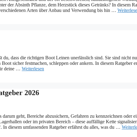
inter der Absinth Pflanze, dem Herzstück dieses Getränks? In diesem R
on verschiedenen Arten über Anbau und Verwendung bis hin …
Weiterles
 du, dass die richtigen Boot Leinen unerlässlich sind. Sie sind nicht nu
 Boot sicher festmachen, schleppen oder ankern. In diesem Ratgeber er
für deine …
Weiterlesen
atgeber 2026
 es darum geht, Bereiche abzusichern, Gefahren zu kennzeichnen oder e
gerhallen oder im privaten Bereich – diese auffällige Kette signalisier
n!“. In diesem umfassenden Ratgeber erfährst du alles, was du …
Weiterl