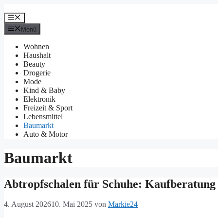
Zum
Inhalt
Menü
springen
Menü
Wohnen
Haushalt
Beauty
Drogerie
Mode
Kind & Baby
Elektronik
Freizeit & Sport
Lebensmittel
Baumarkt
Auto & Motor
Baumarkt
Abtropfschalen für Schuhe: Kaufberatung
4. August 2026
10. Mai 2025
von
Markie24