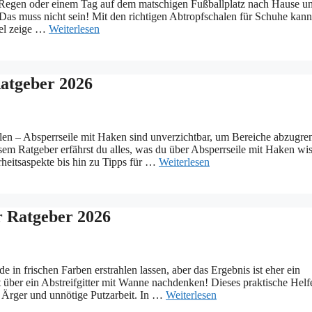
Regen oder einem Tag auf dem matschigen Fußballplatz nach Hause u
Das muss nicht sein! Mit den richtigen Abtropfschalen für Schuhe kann
kel zeige …
Weiterlesen
Ratgeber 2026
len – Absperrseile mit Haken sind unverzichtbar, um Bereiche abzugre
sem Ratgeber erfährst du alles, was du über Absperrseile mit Haken wi
heitsaspekte bis hin zu Tipps für …
Weiterlesen
r Ratgeber 2026
n frischen Farben erstrahlen lassen, aber das Ergebnis ist eher ein
t über ein Abstreifgitter mit Wanne nachdenken! Dieses praktische Helf
ge Ärger und unnötige Putzarbeit. In …
Weiterlesen