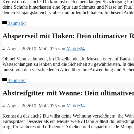
Kennst du das auch? Du kommst nach einem langen Spaziergang im 
deine Schuhe hinterlassen eine Spur aus Schmutz und Nässe im Flur. 
deinen Eingangsbereich sauber und ordentlich halten. In diesem Arti
Kategorien
Baumarkt
Absperrseil mit Haken: Dein ultimativer 
4. August 2026
10. Mai 2025
von
Markie24
Ob bei Veranstaltungen, im Einzelhandel, in Museen oder auf Baustel
Warteschlangen zu lenken und die Sicherheit zu gewährleisten. In die
musst: von den verschiedenen Arten über ihre Anwendung und Sicher
Kategorien
Baumarkt
Abstreifgitter mit Wanne: Dein ultimative
4. August 2026
10. Mai 2025
von
Markie24
Kennst du das auch? Du willst deine Wohnung verschönern, die Wände i
Farbspritzer-Desaster als ein Meisterwerk? Dann solltest du unbeding
sorgt für sauberes und effizientes Arbeiten und erspart dir jede Men