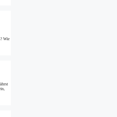
s? Wie
ährst
in,