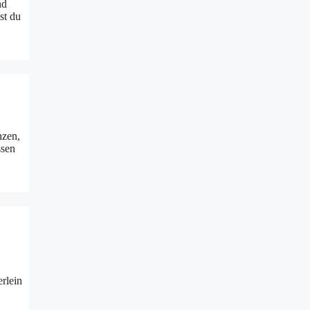
nd
st du
nzen,
ssen
erlein