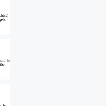
chtig!
geber
tig! In
über
, hat