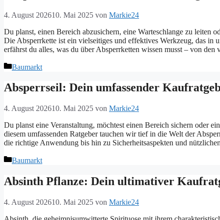
4. August 2026
10. Mai 2025
von
Markie24
Du planst, einen Bereich abzusichern, eine Warteschlange zu leiten o
Die Absperrkette ist ein vielseitiges und effektives Werkzeug, das 
erfährst du alles, was du über Absperrketten wissen musst – von de
Kategorien
Baumarkt
Absperrseil: Dein umfassender Kaufratge
4. August 2026
10. Mai 2025
von
Markie24
Du planst eine Veranstaltung, möchtest einen Bereich sichern oder ein
diesem umfassenden Ratgeber tauchen wir tief in die Welt der Absperr
die richtige Anwendung bis hin zu Sicherheitsaspekten und nützlich
Kategorien
Baumarkt
Absinth Pflanze: Dein ultimativer Kaufra
4. August 2026
10. Mai 2025
von
Markie24
Absinth, die geheimnisumwitterte Spirituose mit ihrem charakterist