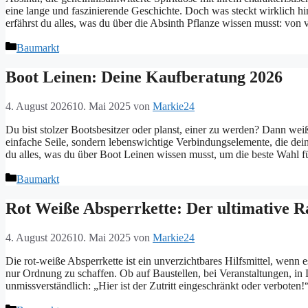
eine lange und faszinierende Geschichte. Doch was steckt wirklich h
erfährst du alles, was du über die Absinth Pflanze wissen musst: v
Kategorien
Baumarkt
Boot Leinen: Deine Kaufberatung 2026
4. August 2026
10. Mai 2025
von
Markie24
Du bist stolzer Bootsbesitzer oder planst, einer zu werden? Dann weißt
einfache Seile, sondern lebenswichtige Verbindungselemente, die dein
du alles, was du über Boot Leinen wissen musst, um die beste Wahl 
Kategorien
Baumarkt
Rot Weiße Absperrkette: Der ultimative R
4. August 2026
10. Mai 2025
von
Markie24
Die rot-weiße Absperrkette ist ein unverzichtbares Hilfsmittel, wenn
nur Ordnung zu schaffen. Ob auf Baustellen, bei Veranstaltungen, in La
unmissverständlich: „Hier ist der Zutritt eingeschränkt oder verbote