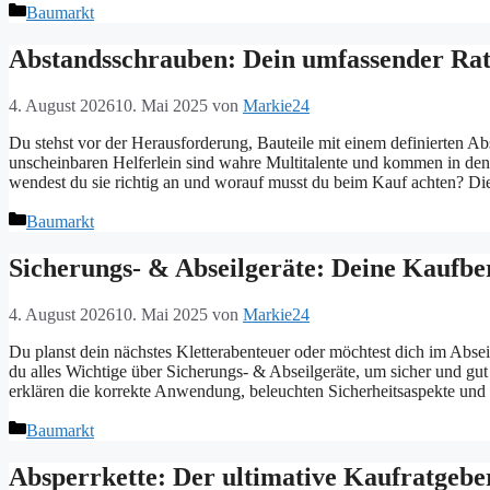
Kategorien
Baumarkt
Abstandsschrauben: Dein umfassender Ra
4. August 2026
10. Mai 2025
von
Markie24
Du stehst vor der Herausforderung, Bauteile mit einem definierten 
unscheinbaren Helferlein sind wahre Multitalente und kommen in den
wendest du sie richtig an und worauf musst du beim Kauf achten? Di
Kategorien
Baumarkt
Sicherungs- & Abseilgeräte: Deine Kaufbe
4. August 2026
10. Mai 2025
von
Markie24
Du planst dein nächstes Kletterabenteuer oder möchtest dich im Abseil
du alles Wichtige über Sicherungs- & Abseilgeräte, um sicher und gut
erklären die korrekte Anwendung, beleuchten Sicherheitsaspekte und
Kategorien
Baumarkt
Absperrkette: Der ultimative Kaufratgebe