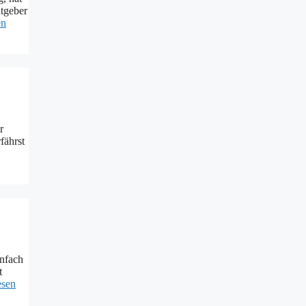
atgeber
en
r
fährst
infach
t
esen