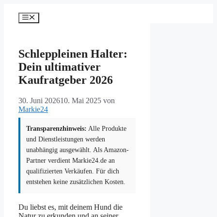
Zum
Inhalt
Menü
springen
Schleppleinen Halter:
Dein ultimativer
Kaufratgeber 2026
30. Juni 2026
10. Mai 2025
von
Markie24
Transparenzhinweis:
Alle Produkte
und Dienstleistungen werden
unabhängig ausgewählt. Als Amazon-
Partner verdient Markie24.de an
qualifizierten Verkäufen. Für dich
entstehen keine zusätzlichen Kosten.
Du liebst es, mit deinem Hund die
Natur zu erkunden und an seiner