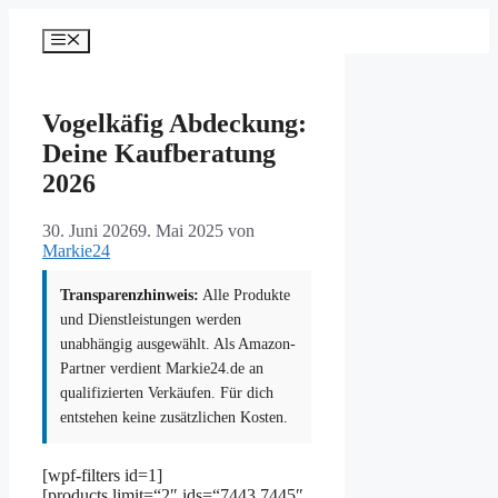
Zum
Inhalt
Menü
springen
Vogelkäfig Abdeckung:
Deine Kaufberatung
2026
30. Juni 2026
9. Mai 2025
von
Markie24
Transparenzhinweis:
Alle Produkte
und Dienstleistungen werden
unabhängig ausgewählt. Als Amazon-
Partner verdient Markie24.de an
qualifizierten Verkäufen. Für dich
entstehen keine zusätzlichen Kosten.
[wpf-filters id=1]
[products limit=“2″ ids=“7443,7445″