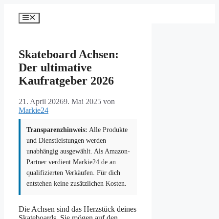
Zum
Inhalt
Menü
springen
Skateboard Achsen:
Der ultimative
Kaufratgeber 2026
21. April 2026
9. Mai 2025
von
Markie24
Transparenzhinweis:
Alle Produkte
und Dienstleistungen werden
unabhängig ausgewählt. Als Amazon-
Partner verdient Markie24.de an
qualifizierten Verkäufen. Für dich
entstehen keine zusätzlichen Kosten.
Die Achsen sind das Herzstück deines
Skateboards. Sie mögen auf den