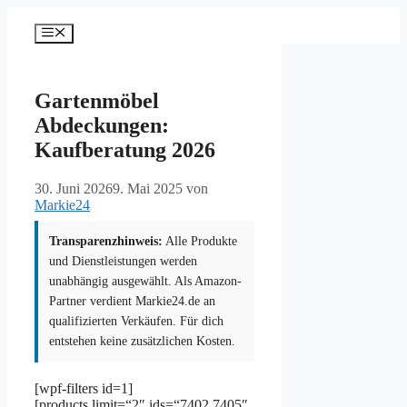
Zum
Inhalt
Menü
springen
Gartenmöbel
Abdeckungen:
Kaufberatung 2026
30. Juni 2026
9. Mai 2025
von
Markie24
Transparenzhinweis:
Alle Produkte
und Dienstleistungen werden
unabhängig ausgewählt. Als Amazon-
Partner verdient Markie24.de an
qualifizierten Verkäufen. Für dich
entstehen keine zusätzlichen Kosten.
[wpf-filters id=1]
[products limit=“2″ ids=“7402,7405″