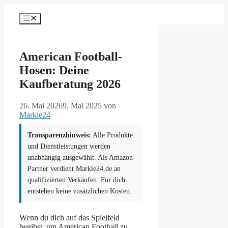
Zum
Inhalt
Menü
springen
American Football-
Hosen: Deine
Kaufberatung 2026
26. Mai 2026
9. Mai 2025
von
Markie24
Transparenzhinweis:
Alle Produkte
und Dienstleistungen werden
unabhängig ausgewählt. Als Amazon-
Partner verdient Markie24.de an
qualifizierten Verkäufen. Für dich
entstehen keine zusätzlichen Kosten.
Wenn du dich auf das Spielfeld
begibst, um American Football zu