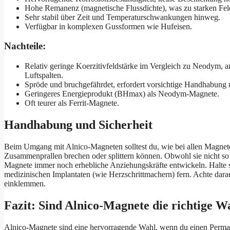
Hohe Remanenz (magnetische Flussdichte), was zu starken Feld
Sehr stabil über Zeit und Temperaturschwankungen hinweg.
Verfügbar in komplexen Gussformen wie Hufeisen.
Nachteile:
Relativ geringe Koerzitivfeldstärke im Vergleich zu Neodym, a
Luftspalten.
Spröde und bruchgefährdet, erfordert vorsichtige Handhabung
Geringeres Energieprodukt (BHmax) als Neodym-Magnete.
Oft teurer als Ferrit-Magnete.
Handhabung und Sicherheit
Beim Umgang mit Alnico-Magneten solltest du, wie bei allen Magneten,
Zusammenprallen brechen oder splittern können. Obwohl sie nicht s
Magnete immer noch erhebliche Anziehungskräfte entwickeln. Halte 
medizinischen Implantaten (wie Herzschrittmachern) fern. Achte dar
einklemmen.
Fazit: Sind Alnico-Magnete die richtige W
Alnico-Magnete sind eine hervorragende Wahl, wenn du einen Perman