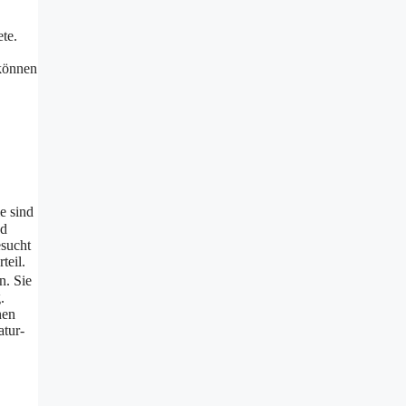
te.
 können
e sind
nd
esucht
teil.
n. Sie
.
nen
atur-