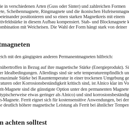
sie in verschiedenen Arten (Guss oder Sinter) und zahlreichen Formen
nete, Scheibenmagnete, Ringmagnete und die ikonischen Hufeisenmagne
beieinander positionieren und so einen starken Magnetkreis mit einem
rzitivfeldstärke in diesem Aufbau kompensiert. Stab- und Blockmagnete
ombination mit Weicheisen. Die Wahl der Form hängt stark von deiner
ntmagneten
leich mit den gängigsten anderen Permanentmagneten hilfreich:
ertroffen in Bezug auf ihre magnetische Stärke (Energieprodukt). Si
ter Idealbedingungen. Allerdings sind sie sehr temperaturempfindlich u
n maximale Stärke bei Raumtemperatur in einer trockenen Umgebung g
ren oder Korrosionsbeständigkeit kritisch sind, ist Alnico klar im Vor
rit-Magnete sind die günstigste Option unter den permanenten Magnete
typischerweise etwas geringer als Alnico) und sind korrosionsbeständig
m-Magnete. Ferrit eignet sich für kostensensitive Anwendungen, bei de
ne deutlich höhere magnetische Leistung als Ferrit bei ähnlicher Temper
achten solltest