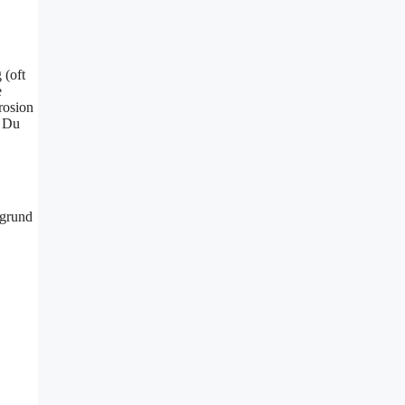
 (oft
e
rosion
. Du
fgrund