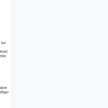
 bei
-
 Wahl
ität
ußere
lliger