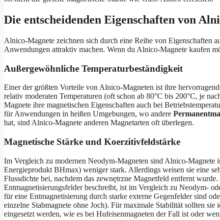
Die entscheidenden Eigenschaften von Al
Alnico-Magnete zeichnen sich durch eine Reihe von Eigenschaften au
Anwendungen attraktiv machen. Wenn du Alnico-Magnete kaufen möch
Außergewöhnliche Temperaturbeständigkeit
Einer der größten Vorteile von Alnico-Magneten ist ihre hervorrag
relativ moderaten Temperaturen (oft schon ab 80°C bis 200°C, je nac
Magnete ihre magnetischen Eigenschaften auch bei Betriebstemperatu
für Anwendungen in heißen Umgebungen, wo andere
Permanentma
hat, sind Alnico-Magnete anderen Magnetarten oft überlegen.
Magnetische Stärke und Koerzitivfeldstärke
Im Vergleich zu modernen Neodym-Magneten sind Alnico-Magnete in 
Energieprodukt BHmax) weniger stark. Allerdings weisen sie eine seh
Flussdichte bei, nachdem das zewnętrzne Magnetfeld entfernt wurde. I
Entmagnetisierungsfelder beschreibt, ist im Vergleich zu Neodym- ode
für eine Entmagnetisierung durch starke externe Gegenfelder sind od
einzelne Stabmagnete ohne Joch). Für maximale Stabilität sollten sie
eingesetzt werden, wie es bei Hufeisenmagneten der Fall ist oder w