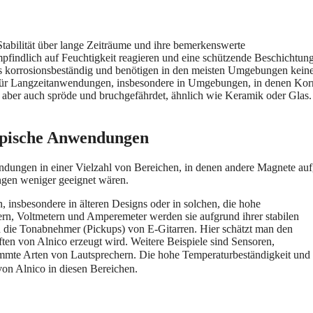
Stabilität über lange Zeiträume und ihre bemerkenswerte
indlich auf Feuchtigkeit reagieren und eine schützende Beschichtung
s korrosionsbeständig und benötigen in den meisten Umgebungen kein
g für Langzeitanwendungen, insbesondere in Umgebungen, in denen Kor
, aber auch spröde und bruchgefährdet, ähnlich wie Keramik oder Glas
ypische Anwendungen
ndungen in einer Vielzahl von Bereichen, in denen andere Magnete au
ungen weniger geeignet wären.
 insbesondere in älteren Designs oder in solchen, die hohe
rn, Voltmetern und Amperemeter werden sie aufgrund ihrer stabilen
nd die Tonabnehmer (Pickups) von E-Gitarren. Hier schätzt man den
ten von Alnico erzeugt wird. Weitere Beispiele sind Sensoren,
te Arten von Lautsprechern. Die hohe Temperaturbeständigkeit und
 von Alnico in diesen Bereichen.