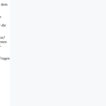
r dem
n
 die
ion?
senen
-
 Fragen