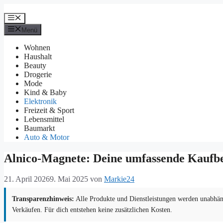
Zum
Inhalt
Menü
springen
Menü
Wohnen
Haushalt
Beauty
Drogerie
Mode
Kind & Baby
Elektronik
Freizeit & Sport
Lebensmittel
Baumarkt
Auto & Motor
Alnico-Magnete: Deine umfassende Kaufb
21. April 2026
9. Mai 2025
von
Markie24
Transparenzhinweis:
Alle Produkte und Dienstleistungen werden unabhäng
Verkäufen. Für dich entstehen keine zusätzlichen Kosten.