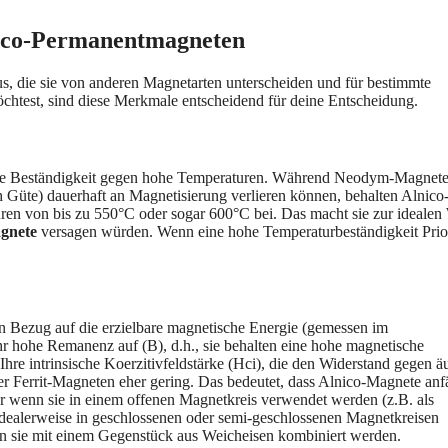
nico-Permanentmagneten
s, die sie von anderen Magnetarten unterscheiden und für bestimmte
test, sind diese Merkmale entscheidend für deine Entscheidung.
ende Beständigkeit gegen hohe Temperaturen. Während Neodym-Magnete
h Güte) dauerhaft an Magnetisierung verlieren können, behalten Alnico
ren von bis zu 550°C oder sogar 600°C bei. Das macht sie zur idealen
gnete
versagen würden. Wenn eine hohe Temperaturbeständigkeit Prior
Bezug auf die erzielbare magnetische Energie (gemessen im
r hohe Remanenz auf (B), d.h., sie behalten eine hohe magnetische
hre intrinsische Koerzitivfeldstärke (Hci), die den Widerstand gegen ä
r Ferrit-Magneten eher gering. Das bedeutet, dass Alnico-Magnete anfä
er wenn sie in einem offenen Magnetkreis verwendet werden (z.B. als
 idealerweise in geschlossenen oder semi-geschlossenen Magnetkreisen
enn sie mit einem Gegenstück aus Weicheisen kombiniert werden.