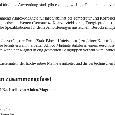
l für deine Anwendung sind, gibt es einige wichtige Punkte, die du vo
hrend Alnico-Magnete für ihre Stabilität bei Temperatur und Korrosio
magnetischen Werten (Remanenz, Koerzitivfeldstärke, Energieprodukt).
s die Spezifikationen für deine Anforderungen ausreichen. Berücksichtige
die verfügbare Form (Stab, Block, Hufeisen etc.) zu deiner Konstrukt
 bereits erwähnt, arbeiten Alnico-Magnete stabiler in einem geschlos
ere wenn der Magnet in eng gesteckten Baugruppen verbaut wird. Sinter
 Lieferanten, der hochwertige Magnete anbietet und dir bei technischen
ten zusammengefasst
d Nachteile von Alnico-Magneten
:
r mehr.
otwendig.