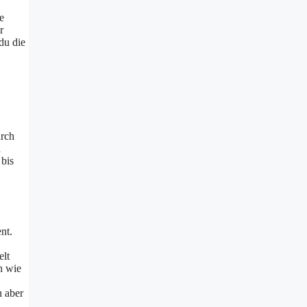
e
r
du die
urch
n
bis
nt.
elt
n wie
n aber