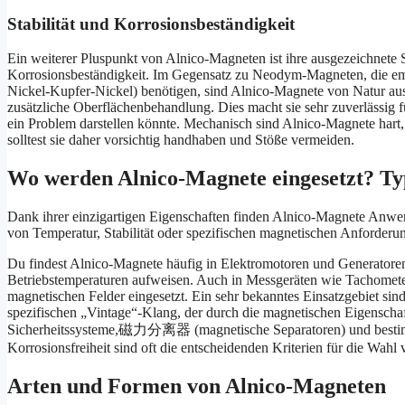
Stabilität und Korrosionsbeständigkeit
Ein weiterer Pluspunkt von Alnico-Magneten ist ihre ausgezeichnete 
Korrosionsbeständigkeit. Im Gegensatz zu Neodym-Magneten, die empf
Nickel-Kupfer-Nickel) benötigen, sind Alnico-Magnete von Natur au
zusätzliche Oberflächenbehandlung. Dies macht sie sehr zuverlässi
ein Problem darstellen könnte. Mechanisch sind Alnico-Magnete hart
solltest sie daher vorsichtig handhaben und Stöße vermeiden.
Wo werden Alnico-Magnete eingesetzt? T
Dank ihrer einzigartigen Eigenschaften finden Alnico-Magnete Anwe
von Temperatur, Stabilität oder spezifischen magnetischen Anforder
Du findest Alnico-Magnete häufig in Elektromotoren und Generatoren,
Betriebstemperaturen aufweisen. Auch in Messgeräten wie Tachomete
magnetischen Felder eingesetzt. Ein sehr bekanntes Einsatzgebiet si
spezifischen „Vintage“-Klang, der durch die magnetischen Eigenschaf
Sicherheitssysteme,磁力分离器 (magnetische Separatoren) und bestimm
Korrosionsfreiheit sind oft die entscheidenden Kriterien für die Wahl
Arten und Formen von Alnico-Magneten