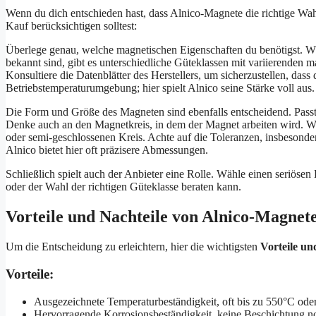
Wenn du dich entschieden hast, dass Alnico-Magnete die richtige Wah
Kauf berücksichtigen solltest:
Überlege genau, welche magnetischen Eigenschaften du benötigst. Wä
bekannt sind, gibt es unterschiedliche Güteklassen mit variierenden 
Konsultiere die Datenblätter des Herstellers, um sicherzustellen, das
Betriebstemperaturumgebung; hier spielt Alnico seine Stärke voll aus.
Die Form und Größe des Magneten sind ebenfalls entscheidend. Passt 
Denke auch an den Magnetkreis, in dem der Magnet arbeiten wird. Wie
oder semi-geschlossenen Kreis. Achte auf die Toleranzen, insbesond
Alnico bietet hier oft präzisere Abmessungen.
Schließlich spielt auch der Anbieter eine Rolle. Wähle einen seriösen
oder der Wahl der richtigen Güteklasse beraten kann.
Vorteile und Nachteile von Alnico-Magne
Um die Entscheidung zu erleichtern, hier die wichtigsten
Vorteile un
Vorteile:
Ausgezeichnete Temperaturbeständigkeit, oft bis zu 550°C ode
Hervorragende Korrosionsbeständigkeit, keine Beschichtung n