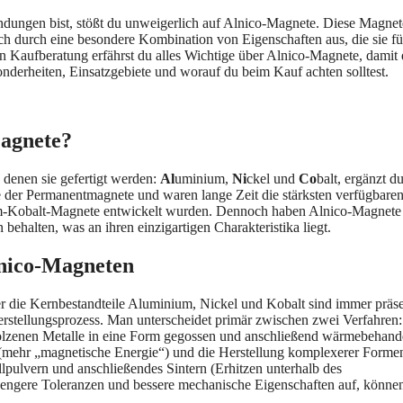
dungen bist, stößt du unweigerlich auf Alnico-Magnete. Diese Magnet
h durch eine besondere Kombination von Eigenschaften aus, die sie fü
n Kaufberatung erfährst du alles Wichtige über Alnico-Magnete, damit 
sonderheiten, Einsatzgebiete und worauf du beim Kauf achten solltest.
Magnete?
denen sie gefertigt werden:
Al
uminium,
Ni
ckel und
Co
balt, ergänzt d
 der Permanentmagnete und waren lange Zeit die stärksten verfügbare
-Kobalt-Magnete entwickelt wurden. Dennoch haben Alnico-Magnete 
behalten, was an ihren einzigartigen Charakteristika liegt.
nico-Magneten
r die Kernbestandteile Aluminium, Nickel und Kobalt sind immer präse
rstellungsprozess. Man unterscheidet primär zwischen zwei Verfahren:
molzenen Metalle in eine Form gegossen und anschließend wärmebehand
 (mehr „magnetische Energie“) und die Herstellung komplexerer Forme
pulvern und anschließendes Sintern (Erhitzen unterhalb des
l engere Toleranzen und bessere mechanische Eigenschaften auf, könne