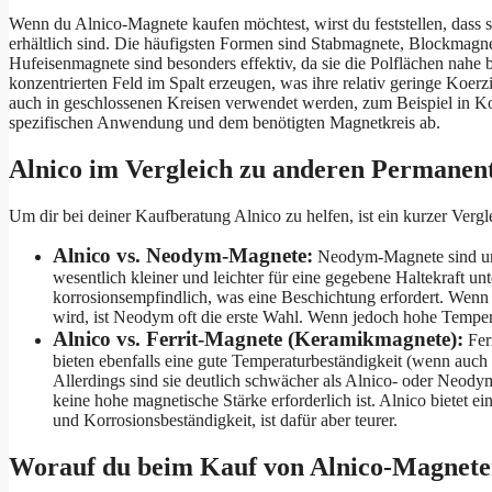
Wenn du Alnico-Magnete kaufen möchtest, wirst du feststellen, dass 
erhältlich sind. Die häufigsten Formen sind Stabmagnete, Blockmag
Hufeisenmagnete sind besonders effektiv, da sie die Polflächen nahe 
konzentrierten Feld im Spalt erzeugen, was ihre relativ geringe Koe
auch in geschlossenen Kreisen verwendet werden, zum Beispiel in K
spezifischen Anwendung und dem benötigten Magnetkreis ab.
Alnico im Vergleich zu anderen Permane
Um dir bei deiner Kaufberatung Alnico zu helfen, ist ein kurzer Verg
Alnico vs. Neodym-Magnete:
Neodym-Magnete sind unüb
wesentlich kleiner und leichter für eine gegebene Haltekraft un
korrosionsempfindlich, was eine Beschichtung erfordert. Wen
wird, ist Neodym oft die erste Wahl. Wenn jedoch hohe Temperatu
Alnico vs. Ferrit-Magnete (Keramikmagnete):
Fer
bieten ebenfalls eine gute Temperaturbeständigkeit (wenn auch 
Allerdings sind sie deutlich schwächer als Alnico- oder Neody
keine hohe magnetische Stärke erforderlich ist. Alnico bietet ei
und Korrosionsbeständigkeit, ist dafür aber teurer.
Worauf du beim Kauf von Alnico-Magneten 