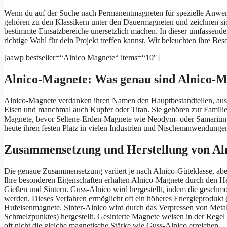
Wenn du auf der Suche nach Permanentmagneten für spezielle Anwen
gehören zu den Klassikern unter den Dauermagneten und zeichnen sic
bestimmte Einsatzbereiche unersetzlich machen. In dieser umfassende
richtige Wahl für dein Projekt treffen kannst. Wir beleuchten ihre Be
[aawp bestseller=“Alnico Magnete“ items=“10″]
Alnico-Magnete: Was genau sind Alnico-
Alnico-Magnete verdanken ihren Namen den Hauptbestandteilen, aus 
Eisen und manchmal auch Kupfer oder Titan. Sie gehören zur Familie
Magnete, bevor Seltene-Erden-Magnete wie Neodym- oder Samarium
heute ihren festen Platz in vielen Industrien und Nischenanwendungen 
Zusammensetzung und Herstellung von Al
Die genaue Zusammensetzung variiert je nach Alnico-Güteklasse, abe
Ihre besonderen Eigenschaften erhalten Alnico-Magnete durch den He
Gießen und Sintern. Guss-Alnico wird hergestellt, indem die gesch
werden. Dieses Verfahren ermöglicht oft ein höheres Energieprodukt
Hufeisenmagnete. Sinter-Alnico wird durch das Verpressen von Metall
Schmelzpunktes) hergestellt. Gesinterte Magnete weisen in der Rege
oft nicht die gleiche magnetische Stärke wie Guss-Alnico erreichen.