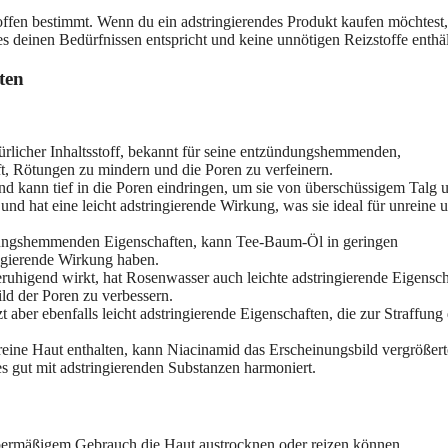
ffen bestimmt. Wenn du ein adstringierendes Produkt kaufen möchtest,
s es deinen Bedürfnissen entspricht und keine unnötigen Reizstoffe enthäl
ten
türlicher Inhaltsstoff, bekannt für seine entzündungshemmenden,
ft, Rötungen zu mindern und die Poren zu verfeinern.
nd kann tief in die Poren eindringen, um sie von überschüssigem Talg 
und hat eine leicht adstringierende Wirkung, was sie ideal für unreine 
ndungshemmenden Eigenschaften, kann Tee-Baum-Öl in geringen
ingierende Wirkung haben.
uhigend wirkt, hat Rosenwasser auch leichte adstringierende Eigensch
ld der Poren zu verbessern.
 aber ebenfalls leicht adstringierende Eigenschaften, die zur Straffung
nreine Haut enthalten, kann Niacinamid das Erscheinungsbild vergrößert
s gut mit adstringierenden Substanzen harmoniert.
i übermäßigem Gebrauch die Haut austrocknen oder reizen können.