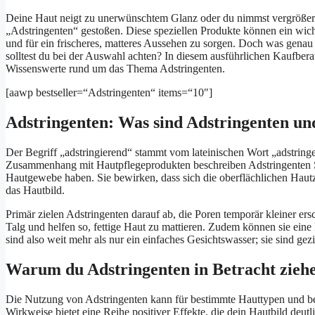
Deine Haut neigt zu unerwünschtem Glanz oder du nimmst vergrößerte
„Adstringenten“ gestoßen. Diese speziellen Produkte können ein wicht
und für ein frischeres, matteres Aussehen zu sorgen. Doch was genau 
solltest du bei der Auswahl achten? In diesem ausführlichen Kaufbera
Wissenswerte rund um das Thema Adstringenten.
[aawp bestseller=“Adstringenten“ items=“10″]
Adstringenten: Was sind Adstringenten und
Der Begriff „adstringierend“ stammt vom lateinischen Wort „adstring
Zusammenhang mit Hautpflegeprodukten beschreiben Adstringenten 
Hautgewebe haben. Sie bewirken, dass sich die oberflächlichen Haut
das Hautbild.
Primär zielen Adstringenten darauf ab, die Poren temporär kleiner er
Talg und helfen so, fettige Haut zu mattieren. Zudem können sie eine
sind also weit mehr als nur ein einfaches Gesichtswasser; sie sind ge
Warum du Adstringenten in Betracht ziehen 
Die Nutzung von Adstringenten kann für bestimmte Hauttypen und bei 
Wirkweise bietet eine Reihe positiver Effekte, die dein Hautbild deut