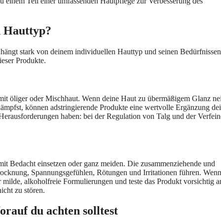
zu einem Teil einer umfassenden Hautpflege zur Verbesserung des
n Hauttyp?
ängt stark von deinem individuellen Hauttyp und seinen Bedürfnissen
ieser Produkte.
 mit öliger oder Mischhaut. Wenn deine Haut zu übermäßigem Glanz nei
 kämpfst, können adstringierende Produkte eine wertvolle Ergänzung de
n Herausforderungen haben: bei der Regulation von Talg und der Verfei
en mit Bedacht einsetzen oder ganz meiden. Die zusammenziehende und
trocknung, Spannungsgefühlen, Rötungen und Irritationen führen. Wen
 milde, alkoholfreie Formulierungen und teste das Produkt vorsichtig a
icht zu stören.
orauf du achten solltest