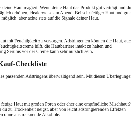
deine Haut reagiert. Wenn deine Haut das Produkt gut verträgt und du
äglich erhöhen, idealerweise am Abend. Bei sehr fettiger Haut und gut
möglich, aber achte stets auf die Signale deiner Haut.
Haut mit Feuchtigkeit zu versorgen. Adstringenten können die Haut, au
euchtigkeitscreme hilft, die Hautbarriere intakt zu halten und
g Serums vor der Creme kann sehr nützlich sein.
Kauf-Checkliste
des passenden Adstringens überwältigend sein. Mit diesen Überlegunge
 fettige Haut mit großen Poren oder eher eine empfindliche Mischhaut?
n du zu Trockenheit neigst, aber von leicht adstringierenden Effekten
ten ohne austrocknende Alkohole.