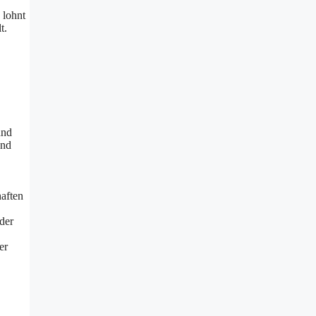
 lohnt
t.
und
und
aften
 der
er