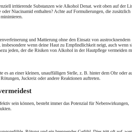
nziell irritierende Substanzen wie Alkohol Denat. weit oben auf der Li
e oder Niacinamid enthalten? Achte auf Formulierungen, die zusätzlich
 minimieren.
orenverfeinerung und Mattierung ohne den Einsatz von austrocknendem
h, insbesondere wenn deine Haut zu Empfindlichkeit neigt, auch wenn s
 nahezu jeden, der die Risiken von Alkohol in der Hautpflege vermeiden 
e es an einer kleinen, unauffälligen Stelle, z. B. hinter dem Ohr oder a
 Rötungen, Juckreiz oder andere Reaktionen auftreten.
vermeidest
ektiv sein können, besteht immer das Potenzial für Nebenwirkungen,
ukten.
gsgefühle, Rötung und ein brennendes Gefühl. Dies tritt oft auf, we