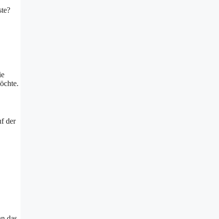
ste?
ie
möchte.
uf der
nn das