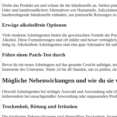
Drehe das Produkt um und schaue dir die Inhaltsstoffe an. Stehen pote
Oder sind hautfreundlichere Alternativen wie Hamamelis, Salicylsäur
hautberuhigende Inhaltsstoffe enthalten, um potenzielle Reizungen zu
Erwäge alkoholfreie Optionen
Viele moderne Adstringenten bieten die gewünschten Vorteile der P
Alkohol. Diese Formulierungen sind oft milder und besser verträglic
fettig ist. Alkoholfreie Adstringenten sind eine gute Alternative für
Führe einen Patch-Test durch
Bevor du ein neues Adstringens auf das gesamte Gesicht aufträgst, test
Innenseite des Unterarms. Warte 24 bis 48 Stunden, um zu prüfen, ob
Mögliche Nebenwirkungen und wie du sie 
Obwohl Adstringenten bei richtiger Auswahl und Anwendung sehr eff
insbesondere bei unsachgemäßer Anwendung oder unpassenden Prod
Trockenheit, Rötung und Irritation
Die häufigsten Nebenwirkungen sind übermäßige Trockenheit, Spannun