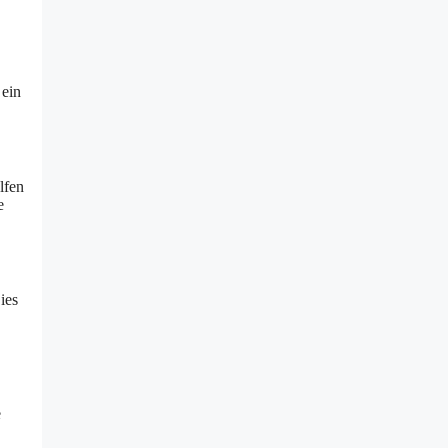
 ein
lfen
e
ies
e