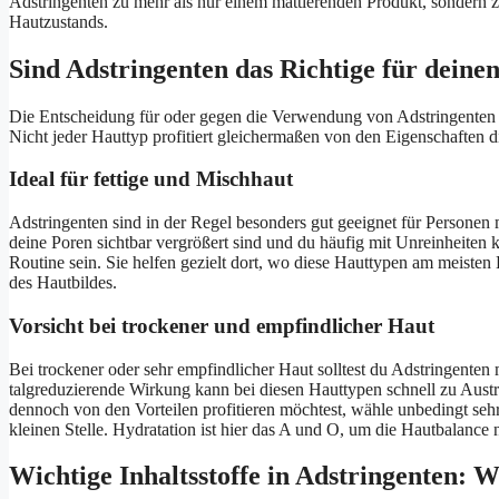
Adstringenten zu mehr als nur einem mattierenden Produkt, sondern 
Hautzustands.
Sind Adstringenten das Richtige für deine
Die Entscheidung für oder gegen die Verwendung von Adstringenten h
Nicht jeder Hauttyp profitiert gleichermaßen von den Eigenschaften d
Ideal für fettige und Mischhaut
Adstringenten sind in der Regel besonders gut geeignet für Personen
deine Poren sichtbar vergrößert sind und du häufig mit Unreinheiten
Routine sein. Sie helfen gezielt dort, wo diese Hauttypen am meiste
des Hautbildes.
Vorsicht bei trockener und empfindlicher Haut
Bei trockener oder sehr empfindlicher Haut solltest du Adstringent
talgreduzierende Wirkung kann bei diesen Hauttypen schnell zu Aus
dennoch von den Vorteilen profitieren möchtest, wähle unbedingt sehr
kleinen Stelle. Hydratation ist hier das A und O, um die Hautbalance n
Wichtige Inhaltsstoffe in Adstringenten: W