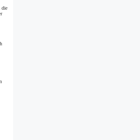
 die
er
ch
n