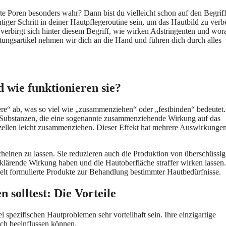
 Poren besonders wahr? Dann bist du vielleicht schon auf den Begrif
iger Schritt in deiner Hautpflegeroutine sein, um das Hautbild zu verb
verbirgt sich hinter diesem Begriff, wie wirken Adstringenten und wor
tungsartikel nehmen wir dich an die Hand und führen dich durch alles
 wie funktionieren sie?
ere“ ab, was so viel wie „zusammenziehen“ oder „festbinden“ bedeutet
Substanzen, die eine sogenannte zusammenziehende Wirkung auf das
zellen leicht zusammenziehen. Dieser Effekt hat mehrere Auswirkungen
scheinen zu lassen. Sie reduzieren auch die Produktion von überschüssi
 klärende Wirkung haben und die Hautoberfläche straffer wirken lassen.
zielt formulierte Produkte zur Behandlung bestimmter Hautbedürfnisse.
solltest: Die Vorteile
spezifischen Hautproblemen sehr vorteilhaft sein. Ihre einzigartige
lich beeinflussen können.