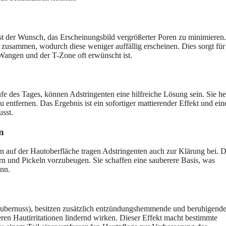
t der Wunsch, das Erscheinungsbild vergrößerter Poren zu minimieren.
 zusammen, wodurch diese weniger auffällig erscheinen. Dies sorgt für
Wangen und der T-Zone oft erwünscht ist.
e des Tages, können Adstringenten eine hilfreiche Lösung sein. Sie he
 entfernen. Das Ergebnis ist ein sofortiger mattierender Effekt und ein
usst.
n
auf der Hautoberfläche tragen Adstringenten auch zur Klärung bei. D
rn und Pickeln vorzubeugen. Sie schaffen eine sauberere Basis, was
nn.
Zaubernuss), besitzen zusätzlich entzündungshemmende und beruhigend
ren Hautirritationen lindernd wirken. Dieser Effekt macht bestimmte