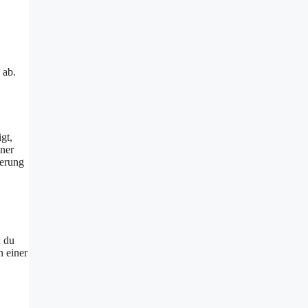
 ab.
gt,
iner
nerung
n du
n einer