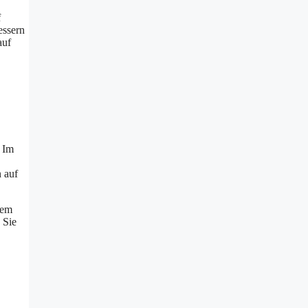
f
essern
auf
. Im
 auf
gem
 Sie