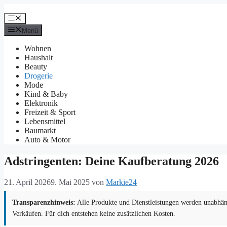
Zum
Inhalt
Menü
springen
Menü
Wohnen
Haushalt
Beauty
Drogerie
Mode
Kind & Baby
Elektronik
Freizeit & Sport
Lebensmittel
Baumarkt
Auto & Motor
Adstringenten: Deine Kaufberatung 2026
21. April 2026
9. Mai 2025
von
Markie24
Transparenzhinweis:
Alle Produkte und Dienstleistungen werden unabhäng
Verkäufen. Für dich entstehen keine zusätzlichen Kosten.