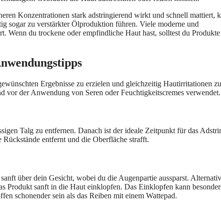
en Konzentrationen stark adstringierend wirkt und schnell mattiert, 
stig sogar zu verstärkter Ölproduktion führen. Viele moderne und
ert. Wenn du trockene oder empfindliche Haut hast, solltest du Produkte
 Anwendungstipps
ewünschten Ergebnisse zu erzielen und gleichzeitig Hautirritationen z
und vor der Anwendung von Seren oder Feuchtigkeitscremes verwendet.
gen Talg zu entfernen. Danach ist der ideale Zeitpunkt für das Adstri
te Rückstände entfernt und die Oberfläche strafft.
sanft über dein Gesicht, wobei du die Augenpartie aussparst. Alternati
s Produkt sanft in die Haut einklopfen. Das Einklopfen kann besonder
offen schonender sein als das Reiben mit einem Wattepad.