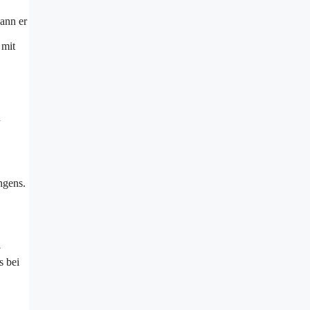
kann er
 mit
u
ngens.
v
s bei