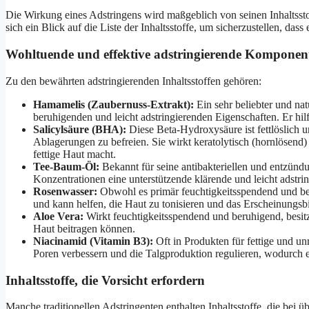
Die Wirkung eines Adstringens wird maßgeblich von seinen Inhaltssto
sich ein Blick auf die Liste der Inhaltsstoffe, um sicherzustellen, das
Wohltuende und effektive adstringierende Komponen
Zu den bewährten adstringierenden Inhaltsstoffen gehören:
Hamamelis (Zaubernuss-Extrakt):
Ein sehr beliebter und na
beruhigenden und leicht adstringierenden Eigenschaften. Er hil
Salicylsäure (BHA):
Diese Beta-Hydroxysäure ist fettlöslich u
Ablagerungen zu befreien. Sie wirkt keratolytisch (hornlösend) 
fettige Haut macht.
Tee-Baum-Öl:
Bekannt für seine antibakteriellen und entzü
Konzentrationen eine unterstützende klärende und leicht adstr
Rosenwasser:
Obwohl es primär feuchtigkeitsspendend und ber
und kann helfen, die Haut zu tonisieren und das Erscheinungsbi
Aloe Vera:
Wirkt feuchtigkeitsspendend und beruhigend, besitzt
Haut beitragen können.
Niacinamid (Vitamin B3):
Oft in Produkten für fettige und u
Poren verbessern und die Talgproduktion regulieren, wodurch e
Inhaltsstoffe, die Vorsicht erfordern
Manche traditionellen Adstringenten enthalten Inhaltsstoffe, die be