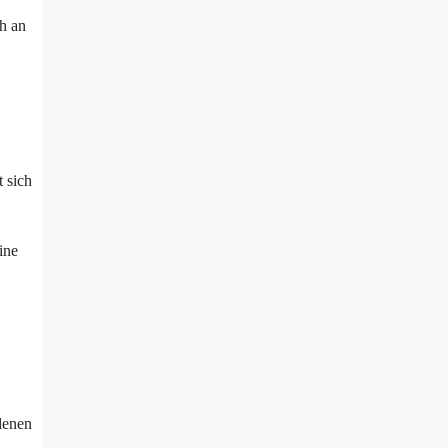
h an
t sich
ine
denen