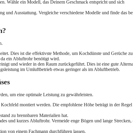
sen. Wähle ein Modell, das Deinem Geschmack entspricht und sich
tung und Ausstattung. Vergleiche verschiedene Modelle und finde das be
h?
n.
itet. Dies ist die effektivste Methode, um Kochdünste und Gerüche zu
 da ein Abluftrohr benötigt wird.
inigt und wieder in den Raum zurückgeführt. Dies ist eine gute Alterna
gsleistung im Umluftbetrieb etwas geringer als im Abluftbetrieb.
äses
erden, um eine optimale Leistung zu gewährleisten.
m Kochfeld montiert werden. Die empfohlene Höhe beträgt in der Regel 
stand zu brennbaren Materialien hat.
ades und kurzes Abluftrohr. Vermeide enge Bögen und lange Strecken,
lation von einem Fachmann durchführen lassen.