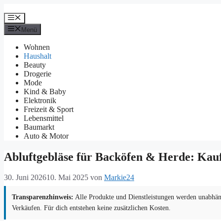
Zum
Inhalt
Menü
springen
Menü
Wohnen
Haushalt
Beauty
Drogerie
Mode
Kind & Baby
Elektronik
Freizeit & Sport
Lebensmittel
Baumarkt
Auto & Motor
Abluftgebläse für Backöfen & Herde: Kau
30. Juni 2026
10. Mai 2025
von
Markie24
Transparenzhinweis:
Alle Produkte und Dienstleistungen werden unabhäng
Verkäufen. Für dich entstehen keine zusätzlichen Kosten.