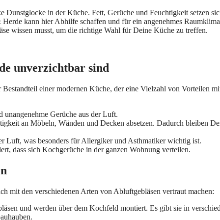
 Dunstglocke in der Küche. Fett, Gerüche und Feuchtigkeit setzen sic
& Herde kann hier Abhilfe schaffen und für ein angenehmes Raumklima
äse wissen musst, um die richtige Wahl für Deine Küche zu treffen.
e unverzichtbar sind
ger Bestandteil einer modernen Küche, der eine Vielzahl von Vorteilen mi
und unangenehme Gerüche aus der Luft.
chtigkeit an Möbeln, Wänden und Decken absetzen. Dadurch bleiben De
r Luft, was besonders für Allergiker und Asthmatiker wichtig ist.
rt, dass sich Kochgerüche in der ganzen Wohnung verteilen.
en
ich mit den verschiedenen Arten von Abluftgebläsen vertraut machen:
bläsen und werden über dem Kochfeld montiert. Es gibt sie in verschie
bauhauben.