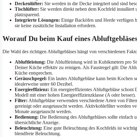
Deckenlüfter:
Sie werden in die Decke integriert und sind bes
Tischlüfter:
Sie werden direkt neben dem Kochfeld installiert
platzsparend.
Integrierte Lösungen:
Einige Backöfen und Herde verfügen ber
sie keine zusätzliche Installation erfordern.
Worauf Du beim Kauf eines Abluftgebläses
Die Wahl des richtigen Abluftgebläses hängt von verschiedenen Faktore
Abluftleistung:
Die Abluftleistung wird in Kubikmetern pro Stu
Deiner Küche effektiv zu reinigen. Als Faustregel gilt: Die A
Küche entsprechen.
Geräuschpegel:
Ein lautes Abluftgebläse kann beim Kochen seh
idealerweise unter 60 Dezibel.
Energieeffizienz:
Ein energieeffizientes Abluftgebläse schont
Modell mit einer hohen Energieeffizienzklasse (A oder besser).
Filter:
Abluftgebläse verwenden verschiedene Arten von Filtern, 
gereinigt oder ausgetauscht werden. Aktivkohlefilter werden ve
Monate ausgetauscht werden.
Bedienung:
Die Bedienung des Abluftgebläses sollte einfach un
übersichtliche Anzeige.
Beleuchtung:
Eine gute Beleuchtung des Kochfelds ist wichtig
blendfreie Beleuchtung.