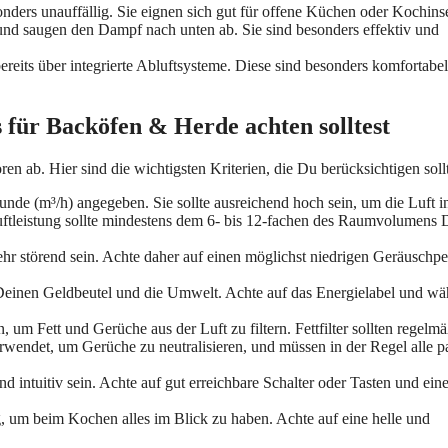
onders unauffällig. Sie eignen sich gut für offene Küchen oder Kochins
 und saugen den Dampf nach unten ab. Sie sind besonders effektiv und
eits über integrierte Abluftsysteme. Diese sind besonders komfortabel
 für Backöfen & Herde achten solltest
n ab. Hier sind die wichtigsten Kriterien, die Du berücksichtigen sollt
nde (m³/h) angegeben. Sie sollte ausreichend hoch sein, um die Luft i
bluftleistung sollte mindestens dem 6- bis 12-fachen des Raumvolumens 
r störend sein. Achte daher auf einen möglichst niedrigen Geräuschpe
 Deinen Geldbeutel und die Umwelt. Achte auf das Energielabel und wä
um Fett und Gerüche aus der Luft zu filtern. Fettfilter sollten regelmä
rwendet, um Gerüche zu neutralisieren, und müssen in der Regel alle p
d intuitiv sein. Achte auf gut erreichbare Schalter oder Tasten und ein
, um beim Kochen alles im Blick zu haben. Achte auf eine helle und