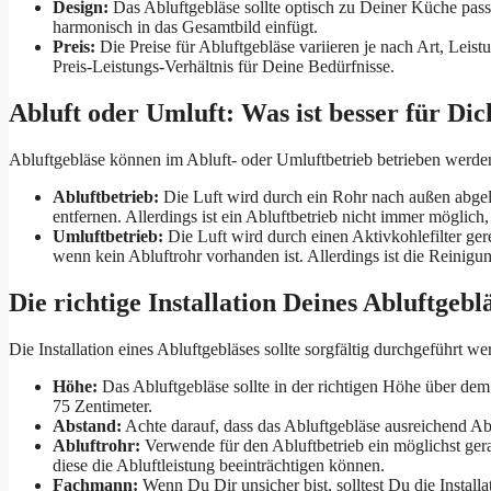
Design:
Das Abluftgebläse sollte optisch zu Deiner Küche pas
harmonisch in das Gesamtbild einfügt.
Preis:
Die Preise für Abluftgebläse variieren je nach Art, Leis
Preis-Leistungs-Verhältnis für Deine Bedürfnisse.
Abluft oder Umluft: Was ist besser für Dic
Abluftgebläse können im Abluft- oder Umluftbetrieb betrieben werde
Abluftbetrieb:
Die Luft wird durch ein Rohr nach außen abgele
entfernen. Allerdings ist ein Abluftbetrieb nicht immer möglich,
Umluftbetrieb:
Die Luft wird durch einen Aktivkohlefilter gere
wenn kein Abluftrohr vorhanden ist. Allerdings ist die Reinigun
Die richtige Installation Deines Abluftgebl
Die Installation eines Abluftgebläses sollte sorgfältig durchgeführt w
Höhe:
Das Abluftgebläse sollte in der richtigen Höhe über de
75 Zentimeter.
Abstand:
Achte darauf, dass das Abluftgebläse ausreichend Ab
Abluftrohr:
Verwende für den Abluftbetrieb ein möglichst ger
diese die Abluftleistung beeinträchtigen können.
Fachmann:
Wenn Du Dir unsicher bist, solltest Du die Instal