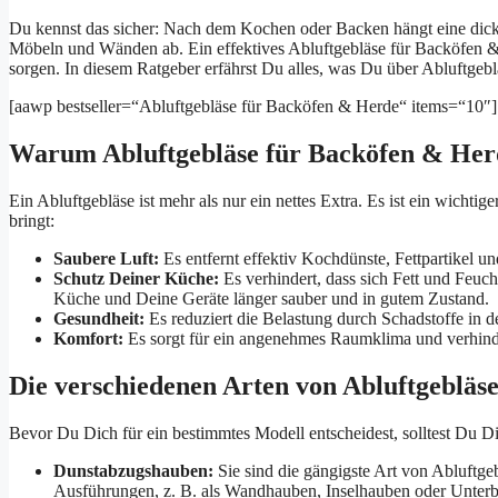
Du kennst das sicher: Nach dem Kochen oder Backen hängt eine dicke
Möbeln und Wänden ab. Ein effektives Abluftgebläse für Backöfen 
sorgen. In diesem Ratgeber erfährst Du alles, was Du über Abluftgebl
[aawp bestseller=“Abluftgebläse für Backöfen & Herde“ items=“10″]
Warum Abluftgebläse für Backöfen & Herd
Ein Abluftgebläse ist mehr als nur ein nettes Extra. Es ist ein wichti
bringt:
Saubere Luft:
Es entfernt effektiv Kochdünste, Fettpartikel 
Schutz Deiner Küche:
Es verhindert, dass sich Fett und Feu
Küche und Deine Geräte länger sauber und in gutem Zustand.
Gesundheit:
Es reduziert die Belastung durch Schadstoffe in de
Komfort:
Es sorgt für ein angenehmes Raumklima und verhinde
Die verschiedenen Arten von Abluftgebläs
Bevor Du Dich für ein bestimmtes Modell entscheidest, solltest Du D
Dunstabzugshauben:
Sie sind die gängigste Art von Abluftge
Ausführungen, z. B. als Wandhauben, Inselhauben oder Unter