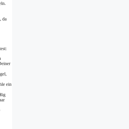
eln.
, da
est:
n
Deiner
gel,
hle ein
ßig
aar
e