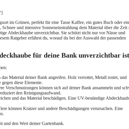
“]
gsort im Grünen, perfekt für eine Tasse Kaffee, ein gutes Buch oder ei
, Schnee und intensive Sonneneinstrahlung dem Material über die Zeit 
rtige Abdeckhaube unverzichtbar. Sie schützt nicht nur vor Nässe und
esem Ratgeber erfährst du, worauf du bei der Auswahl der passenden
ckhaube für deine Bank unverzichtbar is
men:
s Material deiner Bank angreifen. Holz verrottet, Metall rostet, und
e gegen diese Elemente.
ere Verschmutzungen können sich auf deiner Bank ansammeln und sch
reduziert den Reinigungsaufwand.
eichen und das Material beschädigen. Eine UV-beständige Abdeckhau
Tiere können Kratzer und andere Beschädigungen verursachen. Eine
n.
eit und den Wert deiner Gartenbank.