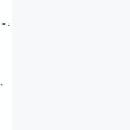
tung,
be