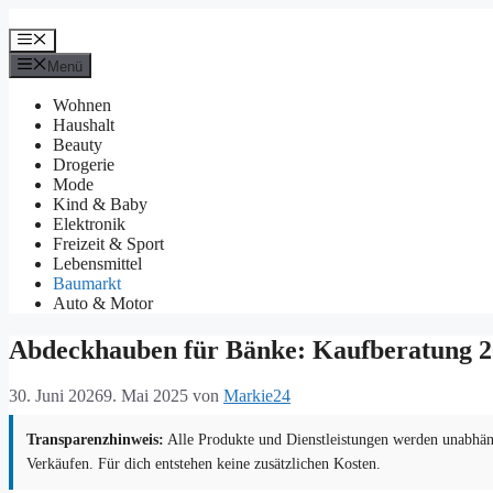
Zum
Inhalt
Menü
springen
Menü
Wohnen
Haushalt
Beauty
Drogerie
Mode
Kind & Baby
Elektronik
Freizeit & Sport
Lebensmittel
Baumarkt
Auto & Motor
Abdeckhauben für Bänke: Kaufberatung 
30. Juni 2026
9. Mai 2025
von
Markie24
Transparenzhinweis:
Alle Produkte und Dienstleistungen werden unabhäng
Verkäufen. Für dich entstehen keine zusätzlichen Kosten.