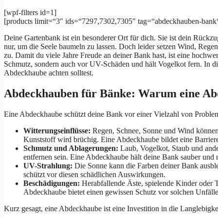
[wpf-filters id=1]
[products limit=“3″ ids=“7297,7302,7305″ tag=“abdeckhauben-bank
Deine Gartenbank ist ein besonderer Ort für dich. Sie ist dein Rückzu
nur, um die Seele baumeln zu lassen. Doch leider setzen Wind, Regen
zu. Damit du viele Jahre Freude an deiner Bank hast, ist eine hochwe
Schmutz, sondern auch vor UV-Schäden und hält Vogelkot fern. In di
Abdeckhaube achten solltest.
Abdeckhauben für Bänke: Warum eine Abde
Eine Abdeckhaube schützt deine Bank vor einer Vielzahl von Proble
Witterungseinflüsse:
Regen, Schnee, Sonne und Wind können da
Kunststoff wird brüchig. Eine Abdeckhaube bildet eine Barrier
Schmutz und Ablagerungen:
Laub, Vogelkot, Staub und and
entfernen sein. Eine Abdeckhaube hält deine Bank sauber und 
UV-Strahlung:
Die Sonne kann die Farben deiner Bank ausbl
schützt vor diesen schädlichen Auswirkungen.
Beschädigungen:
Herabfallende Äste, spielende Kinder oder 
Abdeckhaube bietet einen gewissen Schutz vor solchen Unfälle
Kurz gesagt, eine Abdeckhaube ist eine Investition in die Langlebigk