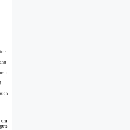
eine
kann
uren
d
 auch
, um
gute