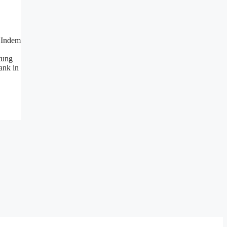
. Indem
tung
ank in