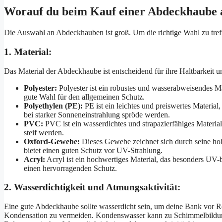
Worauf du beim Kauf einer Abdeckhaube ac
Die Auswahl an Abdeckhauben ist groß. Um die richtige Wahl zu treff
1. Material:
Das Material der Abdeckhaube ist entscheidend für ihre Haltbarkeit u
Polyester:
Polyester ist ein robustes und wasserabweisendes Mate
gute Wahl für den allgemeinen Schutz.
Polyethylen (PE):
PE ist ein leichtes und preiswertes Material,
bei starker Sonneneinstrahlung spröde werden.
PVC:
PVC ist ein wasserdichtes und strapazierfähiges Materia
steif werden.
Oxford-Gewebe:
Dieses Gewebe zeichnet sich durch seine hoh
bietet einen guten Schutz vor UV-Strahlung.
Acryl:
Acryl ist ein hochwertiges Material, das besonders UV-bes
einen hervorragenden Schutz.
2. Wasserdichtigkeit und Atmungsaktivität:
Eine gute Abdeckhaube sollte wasserdicht sein, um deine Bank vor Re
Kondensation zu vermeiden. Kondenswasser kann zu Schimmelbildung