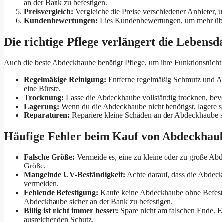
an der Bank zu befestigen.
Preisvergleich:
Vergleiche die Preise verschiedener Anbieter, 
Kundenbewertungen:
Lies Kundenbewertungen, um mehr über 
Die richtige Pflege verlängert die Leben
Auch die beste Abdeckhaube benötigt Pflege, um ihre Funktionstüchtig
Regelmäßige Reinigung:
Entferne regelmäßig Schmutz und A
eine Bürste.
Trocknung:
Lasse die Abdeckhaube vollständig trocknen, bevor
Lagerung:
Wenn du die Abdeckhaube nicht benötigst, lagere s
Reparaturen:
Repariere kleine Schäden an der Abdeckhaube s
Häufige Fehler beim Kauf von Abdeckhaub
Falsche Größe:
Vermeide es, eine zu kleine oder zu große Abd
Größe.
Mangelnde UV-Beständigkeit:
Achte darauf, dass die Abdec
vermeiden.
Fehlende Befestigung:
Kaufe keine Abdeckhaube ohne Befesti
Abdeckhaube sicher an der Bank zu befestigen.
Billig ist nicht immer besser:
Spare nicht am falschen Ende. Ei
ausreichenden Schutz.