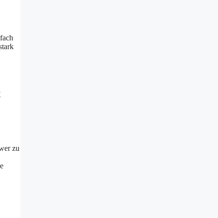
nfach
stark
t
wer zu
be